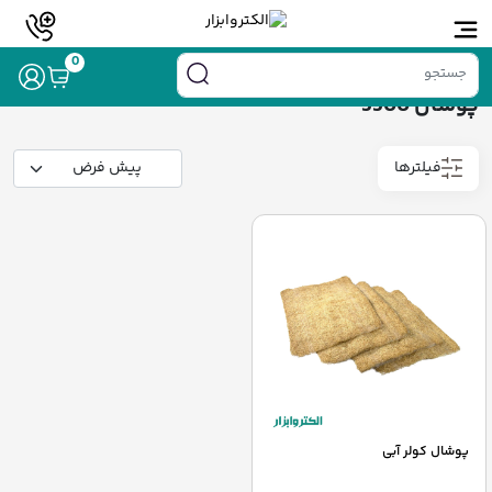
خانه
/ محصولات برچسب خورده “پوشال 5500”
0
پوشال 5500
فیلترها
پوشال کولر آبی