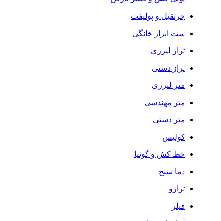
جرثقیل و پولیفت
ست ابزار خانگی
تراز لیزری
تراز دستی
متر لیزری
متر مهندسی
متر دستی
کولیس
خط کش و گونیا
دما سنج
ترازو
فیلر