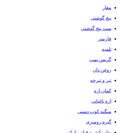
مغار
پیچ گوشتی
ست پیچ گوشتی
فازمتر
تلمبه
گریس پمپ
روغن دان
تبر و تبرچه
کمان اره
اره باغبانی
منگنه کوب دستی
گیره رومیزی
پولی کش و فیلتر بازکن