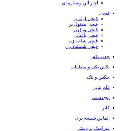
آچار آلن وستاره ای
قیچی
قیچی لوله بر
قیچی مفتول بر
قیچی ورق بر
قیچی باغبانی
قیچی شاخه زن
قیچی شمشاد زن
جعبه بکس
بکس تکی و متعلقات
چکش و پتک
قلم بنایی
پیچ دستی
کاتر
الماس شیشه بری
سرامیک بر دستی