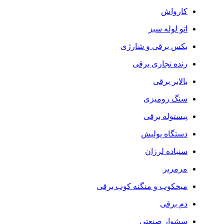
کارواش
اتو لوله سبز
بکس برقی و شارژی
رنده نجاری برقی
بالابر برقی
سنگ رومیزی
پیستوله برقی
دستگاه پولیش
سنباده لرزان
مرمربر
میخکوب و منگنه کوب برقی
دم برقی
سشوار صنعتی