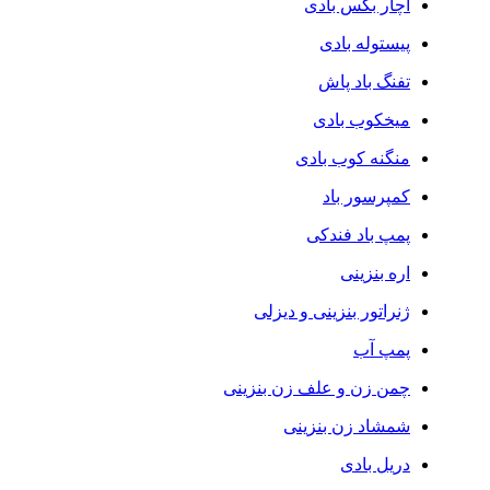
آچار بکس بادی
پیستوله بادی
تفنگ باد پاش
میخکوب بادی
منگنه کوب بادی
کمپرسور باد
پمپ باد فندکی
اره بنزینی
ژنراتور بنزینی و دیزلی
پمپ آب
چمن زن و علف زن بنزینی
شمشاد زن بنزینی
دریل بادی