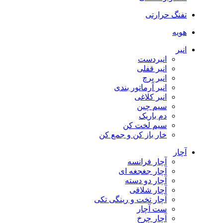
تفنگ حرارتی
هویه
انبر
انبردست
انبر قفلی
انبر پرچ
انبر آرماتور بندی
انبر کلاغی
سیم چین
دم باریک
سیم لخت کن
خار باز کن و جمع کن
آچار
آچار فرانسه
آچار جغجغه ای
آچار دو دسته
آچار شلاقی
آچار تخت و رینگی تکی
ست آچار
آچار چرخ