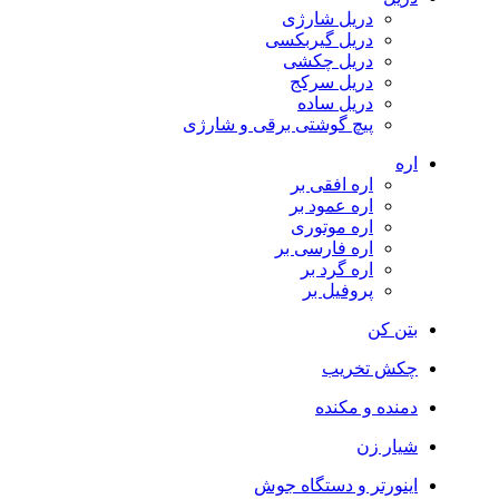
دریل شارژی
دریل گیربکسی
دریل چکشی
دریل سرکج
دریل ساده
پیچ گوشتی برقی و شارژی
اره
اره افقی بر
اره عمود بر
اره موتوری
اره فارسی بر
اره گرد بر
پروفیل بر
بتن کن
چکش تخریب
دمنده و مکنده
شیار زن
اینورتر و دستگاه جوش