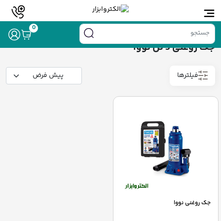
خانه
/ محصولات برچسب خورده “جک روغنی 5 تن نووا”
0
جک روغنی 5 تن نووا
فیلترها
جک روغنی نووا