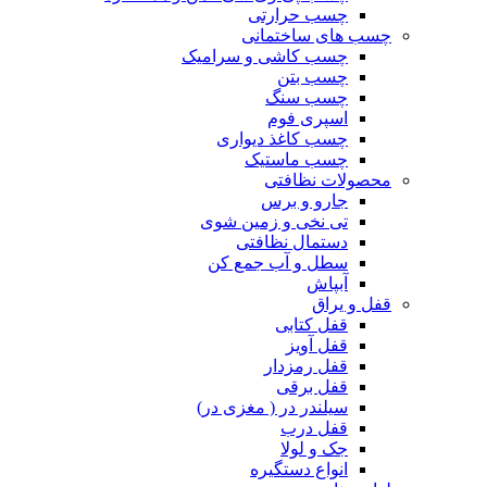
چسب حرارتی
چسب های ساختمانی
چسب کاشی و سرامیک
چسب بتن
چسب سنگ
اسپری فوم
چسب کاغذ دیواری
چسب ماستیک
محصولات نظافتی
جارو و برس
تی نخی و زمین شوی
دستمال نظافتی
سطل و آب جمع کن
آبپاش
قفل و یراق
قفل کتابی
قفل آویز
قفل رمزدار
قفل برقی
سیلندر در ( مغزی در)
قفل درب
جک و لولا
انواع دستگیره