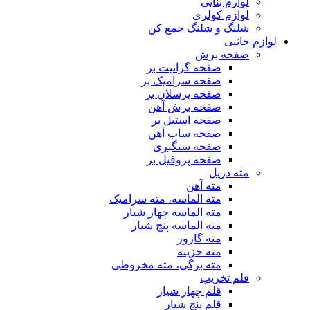
لوازم بنایی
لوازم کولری
شلنگ و شلنگ جمع کن
لوازم جانبی
صفحه برش
صفحه گرانیت بر
صفحه سرامیک بر
صفحه پرسلان بر
صفحه برش آهن
صفحه استیل بر
صفحه ساب آهن
صفحه سنگبری
صفحه پروفیل بر
مته دریل
مته آهن
مته الماسه، مته سرامیک
مته الماسه چهار شیار
مته الماسه پنج شیار
مته گازور
مته خزینه
مته برگی، مته مخروطی
قلم تخریب
قلم چهار شیار
قلم پنج شیار