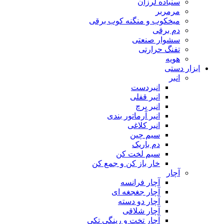
سنباده لرزان
مرمربر
میخکوب و منگنه کوب برقی
دم برقی
سشوار صنعتی
تفنگ حرارتی
هویه
ابزار دستی
انبر
انبردست
انبر قفلی
انبر پرچ
انبر آرماتور بندی
انبر کلاغی
سیم چین
دم باریک
سیم لخت کن
خار باز کن و جمع کن
آچار
آچار فرانسه
آچار جغجغه ای
آچار دو دسته
آچار شلاقی
آچار تخت و رینگی تکی