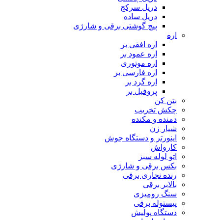
دریل سرکج
دریل ساده
پیچ گوشتی برقی و شارژی
اره
اره افقی بر
اره عمود بر
اره موتوری
اره فارسی بر
اره گرد بر
پروفیل بر
بتن کن
چکش تخریب
دمنده و مکنده
شیار زن
اینورتر و دستگاه جوش
کارواش
اتو لوله سبز
بکس برقی و شارژی
رنده نجاری برقی
بالابر برقی
سنگ رومیزی
پیستوله برقی
دستگاه پولیش