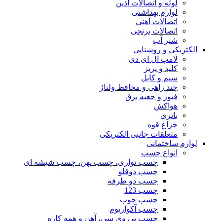
لوله و اتصالات آذین
لوازم بهداشتی
اتصالات آهنی
اتصالات برنجی
شیر آب
الکتریکی و روشنایی
لامپ ال ای دی
کلید و پریز
سیم و کابل
چند راهی و محافظ ولتاژ
فیوز و جعبه برق
هواکش
باتری
چراغ قوه
متعلقات جانبی الکتریکی
لوازم ساختمانی
انواع چسب
چسب نواری، چسب پهن، چسب شیشه ای
چسب دوقلو
چسب دو طرفه
چسب 123
چسب چوب
چسب آکواریوم
چسب پی وی سی، آهن و همه کاره