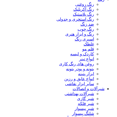
رنگ روغنی
رنگ آکریلیک
رنگ پلاستیک
رنگ استخری و جدولی
ضد زنگ
رنگ چوب
رنگ و ابزار هنری
اسپری رنگ
غلطک
قلم مو
کاردک و لیسه
انواع تینر
روغن های رنگ کاری
بتونه و پودر بتونه
ابزار پتینه
انواع عایق و رزین
سایر ابزار نقاشی
شیرآلات و اتصالات
شیرآلات بهداشتی
شیر گازی
شیر فلکه
شیر پیسوار
شلنگ پیسوار