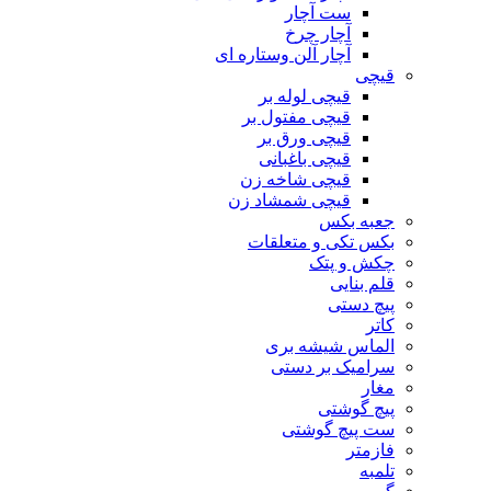
ست آچار
آچار چرخ
آچار آلن وستاره ای
قیچی
قیچی لوله بر
قیچی مفتول بر
قیچی ورق بر
قیچی باغبانی
قیچی شاخه زن
قیچی شمشاد زن
جعبه بکس
بکس تکی و متعلقات
چکش و پتک
قلم بنایی
پیچ دستی
کاتر
الماس شیشه بری
سرامیک بر دستی
مغار
پیچ گوشتی
ست پیچ گوشتی
فازمتر
تلمبه