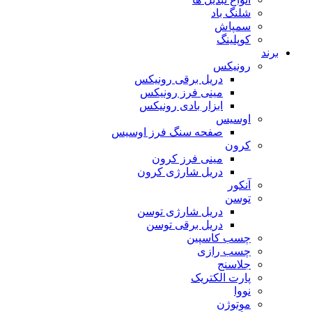
شلنگ باد
سمپاش
کوپلینگ
برند
رونیکس
دریل برقی رونیکس
مینی فرز رونیکس
ابزار بادی رونیکس
اوسیس
صفحه سنگ فرز اوسیس
کرون
مینی فرز کرون
دریل شارژی کرون
آنکور
توسن
دریل شارژی توسن
دریل برقی توسن
چسب کاسپین
چسب رازی
جلاسنج
پارت الکتریک
نووا
موتوژن