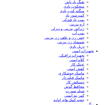
تفنگ باد پاش
میخکوب بادی
منگنه کوب بادی
کمپرسور باد
پمپ باد فندکی
اره بنزینی
ژنراتور بنزینی و دیزلی
پمپ آب
چمن زن و علف زن بنزینی
شمشاد زن بنزینی
دریل بادی
تجهیزات ایمنی
تجهیزات ترافیکی
کلاه ایمنی
عینک کار
کفش ایمنی
ماسک جوشکاری
ماسک فیلتردار
دستکش کار
محافظ گوش
شیلد صورت
کمر بند ایمنی
جعبه کمک های اولیه
رنگ