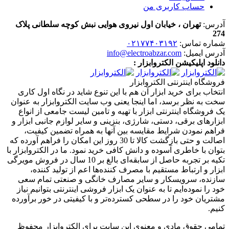
حساب کاربری من
آدرس:
تهران ، خیابان اول نیروی هوایی نبش کوچه سلطانی پلاک
274
شماره تماس:
۰۲۱۷۷۴۰۳۱۹۲
آدرس ایمیل:
info@electroabzar.com
دانلود اپلیکیشن الکتروابزار :
فروشگاه اینترنتی الکتروابزار
انتخاب برای خرید ابزار آن هم با این تنوع شاید در نگاه اول کاری
سخت به نظر برسد، اما اینجا یعنی وب سایت الکتروابزار به عنوان
یک فروشگاه اینترنتی ابزار با تهیه و تامین لیست جامعی از انواع
ابزار‌های برقی، دستی، شارژی، بنزینی و سایر لوازم جانبی ابزار و
فراهم نمودن شرایط مقایسه بین آنها به همراه تضمین کیفیت،
اصالت و حتی بازگشت کالا تا 30 روز این امکان را فراهم آورده که
بتوان با خاطری آسوده و دانش کافی خرید نمود. ما در الکتروابزار با
تکیه بر تجربه حاصل از سابقه‌ای بالغ بر 10 سال در فروش مویرگی
ابزار و ارتباط مستقیم با مصرف کننده‌ها اعم از تولید کننده،
سازنده، سرویسکار و سایر مصارف خانگی و صنعتی تمام سعی
خود را نموده‌ایم تا به عنوان یک ابزار فروشی اینترنتی بتوانیم نیاز
مشتریان خود را در سطحی کسترده‌تر و با کیفیتی در خور برآورده
کنیم.
تمامی حقوق مادی و معنوی این سایت برای الکتروابزار محفوظ