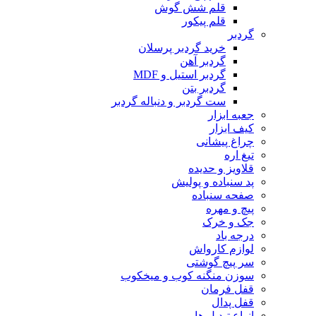
قلم شش گوش
قلم پیکور
گردبر
خرید گردبر پرسلان
گردبر آهن
گردبر استیل و MDF
گردبر بتن
ست گردبر و دنباله گردبر
جعبه ابزار
کیف ابزار
چراغ پیشانی
تیغ اره
قلاویز و حدیده
پد سنباده و پولیش
صفحه سنباده
پیچ و مهره
جک و خرک
درجه باد
لوازم کارواش
سر پیچ گوشتی
سوزن منگنه کوب و میخکوب
قفل فرمان
قفل پدال
انواع تبدیل ها