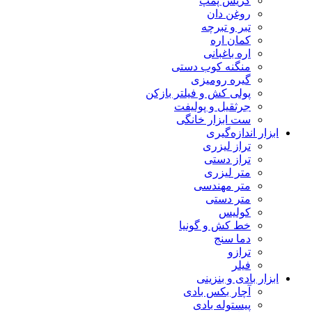
گریس پمپ
روغن دان
تبر و تبرچه
کمان اره
اره باغبانی
منگنه کوب دستی
گیره رومیزی
پولی کش و فیلتر بازکن
جرثقیل و پولیفت
ست ابزار خانگی
ابزار اندازه‌گیری
تراز لیزری
تراز دستی
متر لیزری
متر مهندسی
متر دستی
کولیس
خط کش و گونیا
دما سنج
ترازو
فیلر
ابزار بادی و بنزینی
آچار بکس بادی
پیستوله بادی