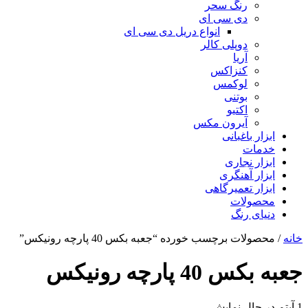
رنگ سحر
دی سی ای
انواع دریل دی سی ای
دوپلی کالر
آریا
کنزاکس
لوکمس
بوتنی
اکتیو
آیرون مکس
ابزار باغبانی
خدمات
ابزار نجاری
ابزار آهنگری
ابزار تعمیرگاهی
محصولات
دنیای رنگ
خانه
/ محصولات برچسب خورده “جعبه بکس 40 پارچه رونیکس”
جعبه بکس 40 پارچه رونیکس
1 آیتم
در حال نمایش