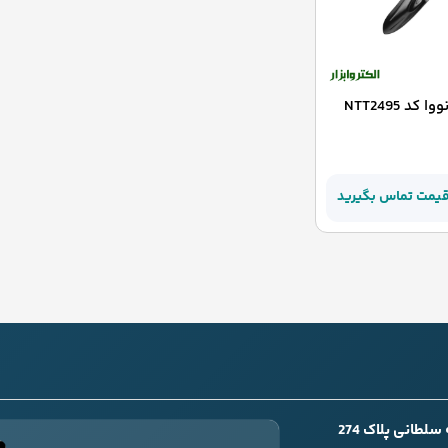
کد NTT2495
قیمت تماس بگیرید
طانی پلاک 274