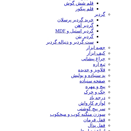
قلم شش گوش
قلم پیکور
گردبر
خرید گردبر پرسلان
گردبر آهن
گردبر استیل و MDF
گردبر بتن
ست گردبر و دنباله گردبر
جعبه ابزار
کیف ابزار
چراغ پیشانی
تیغ اره
قلاویز و حدیده
پد سنباده و پولیش
صفحه سنباده
پیچ و مهره
جک و خرک
درجه باد
لوازم کارواش
سر پیچ گوشتی
سوزن منگنه کوب و میخکوب
قفل فرمان
قفل پدال
انواع تبدیل ها