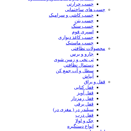
چسب حرارتی
چسب های ساختمانی
چسب کاشی و سرامیک
چسب بتن
چسب سنگ
اسپری فوم
چسب کاغذ دیواری
چسب ماستیک
محصولات نظافتی
جارو و برس
تی نخی و زمین شوی
دستمال نظافتی
سطل و آب جمع کن
آبپاش
قفل و یراق
قفل کتابی
قفل آویز
قفل رمزدار
قفل برقی
سیلندر در ( مغزی در)
قفل درب
جک و لولا
انواع دستگیره