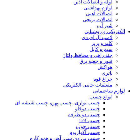
لوله و اتصالات آذین
لوازم بهداشتی
اتصالات آهنی
اتصالات برنجی
شیر آب
الکتریکی و روشنایی
لامپ ال ای دی
کلید و پریز
سیم و کابل
چند راهی و محافظ ولتاژ
فیوز و جعبه برق
هواکش
باتری
چراغ قوه
متعلقات جانبی الکتریکی
لوازم ساختمانی
انواع چسب
چسب نواری، چسب پهن، چسب شیشه ای
چسب دوقلو
چسب دو طرفه
چسب 123
چسب چوب
چسب آکواریوم
چسب پی وی سی، آهن و همه کاره