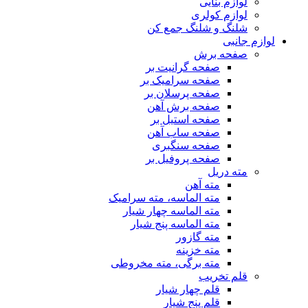
لوازم بنایی
لوازم کولری
شلنگ و شلنگ جمع کن
لوازم جانبی
صفحه برش
صفحه گرانیت بر
صفحه سرامیک بر
صفحه پرسلان بر
صفحه برش آهن
صفحه استیل بر
صفحه ساب آهن
صفحه سنگبری
صفحه پروفیل بر
مته دریل
مته آهن
مته الماسه، مته سرامیک
مته الماسه چهار شیار
مته الماسه پنج شیار
مته گازور
مته خزینه
مته برگی، مته مخروطی
قلم تخریب
قلم چهار شیار
قلم پنج شیار