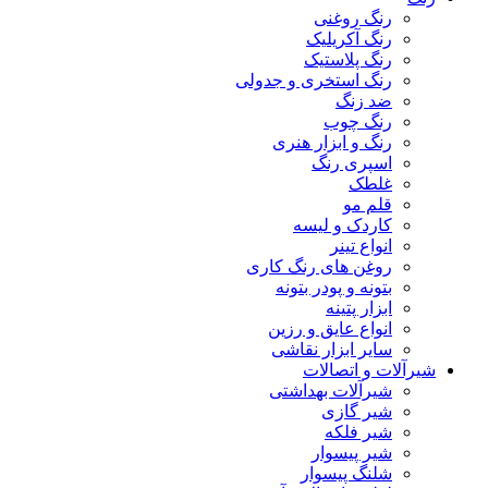
رنگ روغنی
رنگ آکریلیک
رنگ پلاستیک
رنگ استخری و جدولی
ضد زنگ
رنگ چوب
رنگ و ابزار هنری
اسپری رنگ
غلطک
قلم مو
کاردک و لیسه
انواع تینر
روغن های رنگ کاری
بتونه و پودر بتونه
ابزار پتینه
انواع عایق و رزین
سایر ابزار نقاشی
شیرآلات و اتصالات
شیرآلات بهداشتی
شیر گازی
شیر فلکه
شیر پیسوار
شلنگ پیسوار