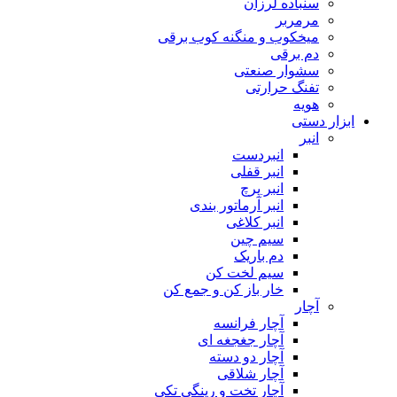
سنباده لرزان
مرمربر
میخکوب و منگنه کوب برقی
دم برقی
سشوار صنعتی
تفنگ حرارتی
هویه
ابزار دستی
انبر
انبردست
انبر قفلی
انبر پرچ
انبر آرماتور بندی
انبر کلاغی
سیم چین
دم باریک
سیم لخت کن
خار باز کن و جمع کن
آچار
آچار فرانسه
آچار جغجغه ای
آچار دو دسته
آچار شلاقی
آچار تخت و رینگی تکی