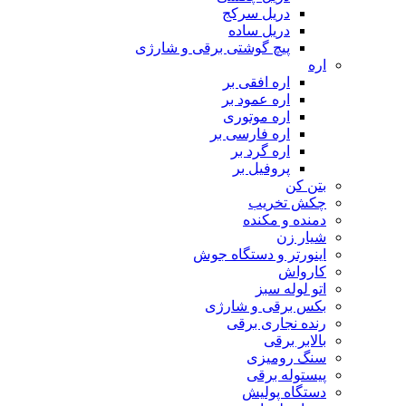
دریل سرکج
دریل ساده
پیچ گوشتی برقی و شارژی
اره
اره افقی بر
اره عمود بر
اره موتوری
اره فارسی بر
اره گرد بر
پروفیل بر
بتن کن
چکش تخریب
دمنده و مکنده
شیار زن
اینورتر و دستگاه جوش
کارواش
اتو لوله سبز
بکس برقی و شارژی
رنده نجاری برقی
بالابر برقی
سنگ رومیزی
پیستوله برقی
دستگاه پولیش