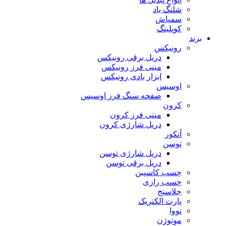
شلنگ باد
سمپاش
کوپلینگ
برند
رونیکس
دریل برقی رونیکس
مینی فرز رونیکس
ابزار بادی رونیکس
اوسیس
صفحه سنگ فرز اوسیس
کرون
مینی فرز کرون
دریل شارژی کرون
آنکور
توسن
دریل شارژی توسن
دریل برقی توسن
چسب کاسپین
چسب رازی
جلاسنج
پارت الکتریک
نووا
موتوژن