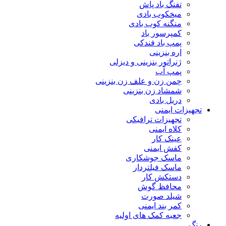
تفنگ باد پاش
میخکوب بادی
منگنه کوب بادی
کمپرسور باد
پمپ باد فندکی
اره بنزینی
ژنراتور بنزینی و دیزلی
پمپ آب
چمن زن و علف زن بنزینی
شمشاد زن بنزینی
دریل بادی
تجهیزات ایمنی
تجهیزات ترافیکی
کلاه ایمنی
عینک کار
کفش ایمنی
ماسک جوشکاری
ماسک فیلتردار
دستکش کار
محافظ گوش
شیلد صورت
کمر بند ایمنی
جعبه کمک های اولیه
رنگ