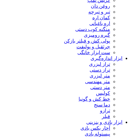
گریس پمپ
روغن دان
تبر و تبرچه
کمان اره
اره باغبانی
منگنه کوب دستی
گیره رومیزی
پولی کش و فیلتر بازکن
جرثقیل و پولیفت
ست ابزار خانگی
ابزار اندازه‌گیری
تراز لیزری
تراز دستی
متر لیزری
متر مهندسی
متر دستی
کولیس
خط کش و گونیا
دما سنج
ترازو
فیلر
ابزار بادی و بنزینی
آچار بکس بادی
پیستوله بادی